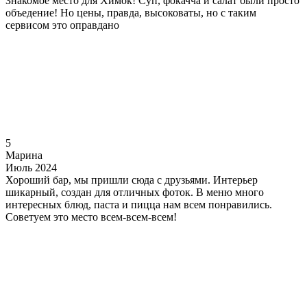
Знакомое место для Химок! Суп, фокачча и салат были просто
объедение! Но цены, правда, высоковаты, но с таким
сервисом это оправдано
5
Марина
Июль 2024
Хороший бар, мы пришли сюда с друзьями. Интерьер
шикарный, создан для отличных фоток. В меню много
интересных блюд, паста и пицца нам всем понравились.
Советуем это место всем-всем-всем!